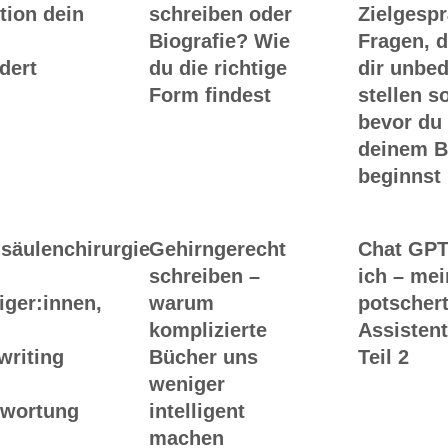
tion dein
schreiben oder
Zielgesp
Biografie? Wie
Fragen, d
dert
du die richtige
dir unbed
Form findest
stellen so
bevor du
deinem 
beginnst
säulenchirurgie
Gehirngerecht
Chat GPT
schreiben –
ich – me
iger:innen,
warum
potscher
komplizierte
Assistent
writing
Bücher uns
Teil 2
weniger
twortung
intelligent
machen