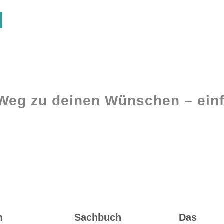
 Weg zu deinen Wünschen – einf
Ghostwriting
Buch-Coaching
m
Sachbuch
Das