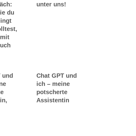
räch:
unter uns!
ie du
ingt
lltest,
 mit
Buch
 und
Chat GPT und
ine
ich – meine
te
potscherte
in,
Assistentin