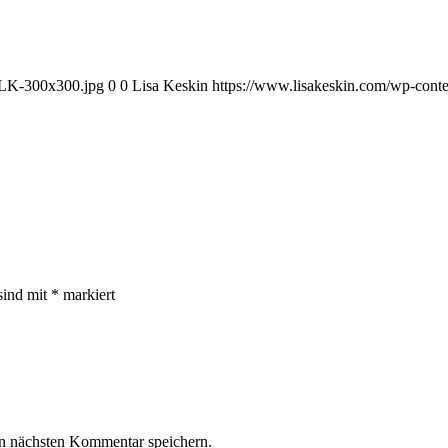
e-LK-300x300.jpg
0
0
Lisa Keskin
https://www.lisakeskin.com/wp-cont
sind mit
*
markiert
n nächsten Kommentar speichern.