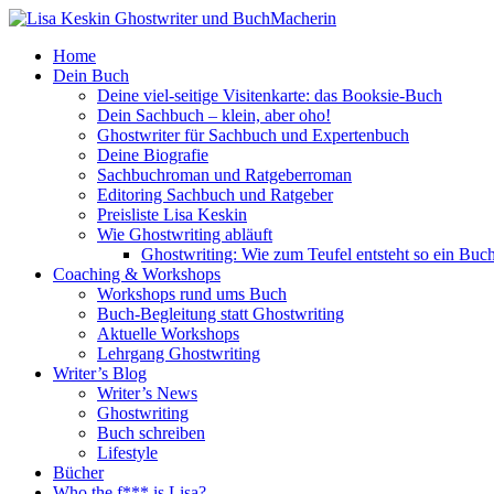
Home
Dein Buch
Deine viel-seitige Visitenkarte: das Booksie-Buch
Dein Sachbuch – klein, aber oho!
Ghostwriter für Sachbuch und Expertenbuch
Deine Biografie
Sachbuchroman und Ratgeberroman
Editoring Sachbuch und Ratgeber
Preisliste Lisa Keskin
Wie Ghostwriting abläuft
Ghostwriting: Wie zum Teufel entsteht so ein Buc
Coaching & Workshops
Workshops rund ums Buch
Buch-Begleitung statt Ghostwriting
Aktuelle Workshops
Lehrgang Ghostwriting
Writer’s Blog
Writer’s News
Ghostwriting
Buch schreiben
Lifestyle
Bücher
Who the f*** is Lisa?