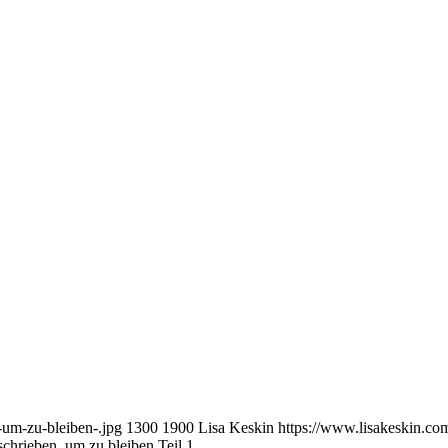
-um-zu-bleiben-.jpg
1300
1900
Lisa Keskin
https://www.lisakeskin.c
chrieben, um zu bleiben Teil 1