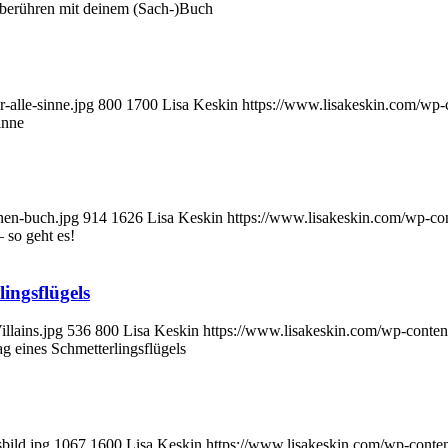
 berühren mit deinem (Sach-)Buch
-alle-sinne.jpg
800
1700
Lisa Keskin
https://www.lisakeskin.com/wp
inne
nen-buch.jpg
914
1626
Lisa Keskin
https://www.lisakeskin.com/wp-co
 so geht es!
lingsflügels
llains.jpg
536
800
Lisa Keskin
https://www.lisakeskin.com/wp-conte
ag eines Schmetterlingsflügels
bild.jpg
1067
1600
Lisa Keskin
https://www.lisakeskin.com/wp-conte