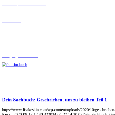
Workshops rund ums Buch
Ghostwriting
Buch-Coaching
Lehrgang Ghostwriting
Dein Sachbuch: Geschrieben, um zu bleiben Teil 1
https://www.lisakeskin.com/wp-content/uploads/2020/10/geschrieben
Keskin
2020-08-18 12:40:32
2024-04-27 14:30:03
Dein Sachbuch: Ges