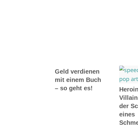
Geld verdienen
mit einem Buch
– so geht es!
Heroi
Villai
der S
eines
Schmet