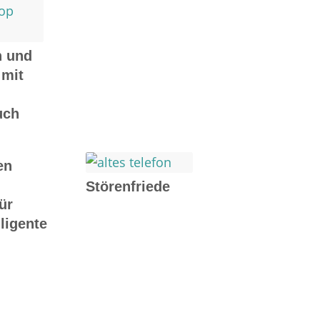
n und
 mit
uch
en
Störenfriede
für
ligente