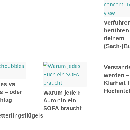
Verführe
berühren
deinem
(Sach-)B
Verstand
werden –
Klarheit 
nes vs
Hochintel
ns – oder
Warum jede:r
chlag
Autor:in ein
SOFA braucht
terlingsflügels