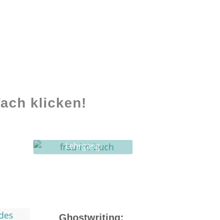
ach klicken!
Lehrgang
Ghostwriting
Ghostwriting: