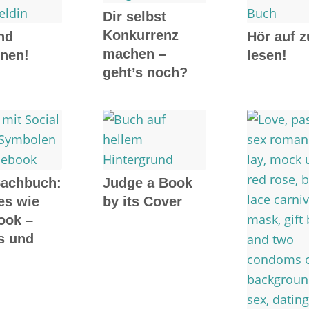
Dir selbst
Konkurrenz
nd
Hör auf z
machen –
nnen!
lesen!
geht’s noch?
Sachbuch:
Judge a Book
es wie
by its Cover
ook –
s und