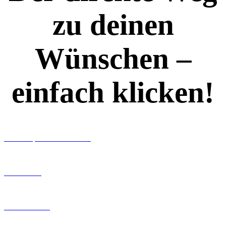
zu deinen
Wünschen –
einfach klicken!
Workshops rund ums Buch
Ghostwriting
Buch-Coaching