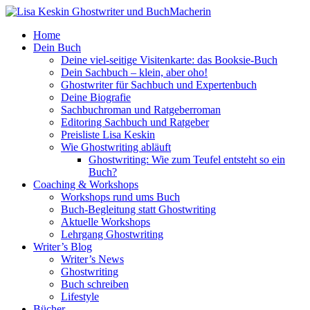
Home
Dein Buch
Deine viel-seitige Visitenkarte: das Booksie-Buch
Dein Sachbuch – klein, aber oho!
Ghostwriter für Sachbuch und Expertenbuch
Deine Biografie
Sachbuchroman und Ratgeberroman
Editoring Sachbuch und Ratgeber
Preisliste Lisa Keskin
Wie Ghostwriting abläuft
Ghostwriting: Wie zum Teufel entsteht so ein
Buch?
Coaching & Workshops
Workshops rund ums Buch
Buch-Begleitung statt Ghostwriting
Aktuelle Workshops
Lehrgang Ghostwriting
Writer’s Blog
Writer’s News
Ghostwriting
Buch schreiben
Lifestyle
Bücher