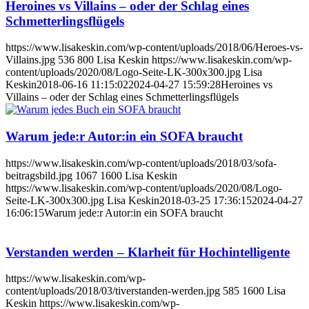
Heroines vs Villains – oder der Schlag eines
Schmetterlingsflügels
https://www.lisakeskin.com/wp-content/uploads/2018/06/Heroes-vs-
Villains.jpg
536
800
Lisa Keskin
https://www.lisakeskin.com/wp-
content/uploads/2020/08/Logo-Seite-LK-300x300.jpg
Lisa
Keskin
2018-06-16 11:15:02
2024-04-27 15:59:28
Heroines vs
Villains – oder der Schlag eines Schmetterlingsflügels
Warum jede:r Autor:in ein SOFA braucht
https://www.lisakeskin.com/wp-content/uploads/2018/03/sofa-
beitragsbild.jpg
1067
1600
Lisa Keskin
https://www.lisakeskin.com/wp-content/uploads/2020/08/Logo-
Seite-LK-300x300.jpg
Lisa Keskin
2018-03-25 17:36:15
2024-04-27
16:06:15
Warum jede:r Autor:in ein SOFA braucht
Verstanden werden – Klarheit für Hochintelligente
https://www.lisakeskin.com/wp-
content/uploads/2018/03/tiverstanden-werden.jpg
585
1600
Lisa
Keskin
https://www.lisakeskin.com/wp-