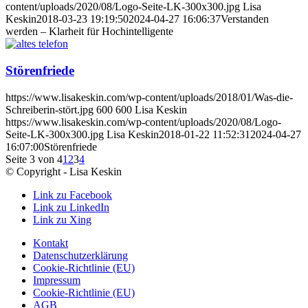
content/uploads/2020/08/Logo-Seite-LK-300x300.jpg
Lisa
Keskin
2018-03-23 19:19:50
2024-04-27 16:06:37
Verstanden
werden – Klarheit für Hochintelligente
Störenfriede
https://www.lisakeskin.com/wp-content/uploads/2018/01/Was-die-
Schreiberin-stört.jpg
600
600
Lisa Keskin
https://www.lisakeskin.com/wp-content/uploads/2020/08/Logo-
Seite-LK-300x300.jpg
Lisa Keskin
2018-01-22 11:52:31
2024-04-27
16:07:00
Störenfriede
Seite 3 von 4
1
2
3
4
© Copyright - Lisa Keskin
Link zu Facebook
Link zu LinkedIn
Link zu Xing
Kontakt
Datenschutzerklärung
Cookie-Richtlinie (EU)
Impressum
Cookie-Richtlinie (EU)
AGB