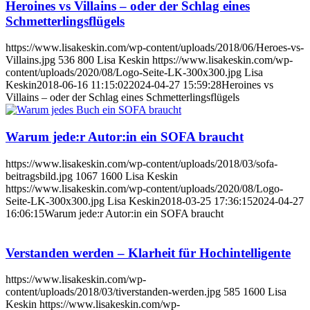
Heroines vs Villains – oder der Schlag eines
Schmetterlingsflügels
https://www.lisakeskin.com/wp-content/uploads/2018/06/Heroes-vs-
Villains.jpg
536
800
Lisa Keskin
https://www.lisakeskin.com/wp-
content/uploads/2020/08/Logo-Seite-LK-300x300.jpg
Lisa
Keskin
2018-06-16 11:15:02
2024-04-27 15:59:28
Heroines vs
Villains – oder der Schlag eines Schmetterlingsflügels
Warum jede:r Autor:in ein SOFA braucht
https://www.lisakeskin.com/wp-content/uploads/2018/03/sofa-
beitragsbild.jpg
1067
1600
Lisa Keskin
https://www.lisakeskin.com/wp-content/uploads/2020/08/Logo-
Seite-LK-300x300.jpg
Lisa Keskin
2018-03-25 17:36:15
2024-04-27
16:06:15
Warum jede:r Autor:in ein SOFA braucht
Verstanden werden – Klarheit für Hochintelligente
https://www.lisakeskin.com/wp-
content/uploads/2018/03/tiverstanden-werden.jpg
585
1600
Lisa
Keskin
https://www.lisakeskin.com/wp-