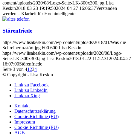
content/uploads/2020/08/Logo-Seite-LK-300x300.jpg
Lisa
Keskin
2018-03-23 19:19:50
2024-04-27 16:06:37
Verstanden
werden – Klarheit für Hochintelligente
Störenfriede
https://www.lisakeskin.com/wp-content/uploads/2018/01/Was-die-
Schreiberin-stört.jpg
600
600
Lisa Keskin
https://www.lisakeskin.com/wp-content/uploads/2020/08/Logo-
Seite-LK-300x300.jpg
Lisa Keskin
2018-01-22 11:52:31
2024-04-27
16:07:00
Störenfriede
Seite 3 von 4
1
2
3
4
© Copyright - Lisa Keskin
Link zu Facebook
Link zu LinkedIn
Link zu Xing
Kontakt
Datenschutzerklärung
Cookie-Richtlinie (EU)
Impressum
Cookie-Richtlinie (EU)
AGB