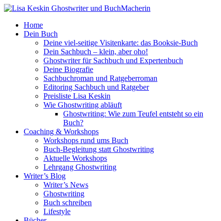
Home
Dein Buch
Deine viel-seitige Visitenkarte: das Booksie-Buch
Dein Sachbuch – klein, aber oho!
Ghostwriter für Sachbuch und Expertenbuch
Deine Biografie
Sachbuchroman und Ratgeberroman
Editoring Sachbuch und Ratgeber
Preisliste Lisa Keskin
Wie Ghostwriting abläuft
Ghostwriting: Wie zum Teufel entsteht so ein
Buch?
Coaching & Workshops
Workshops rund ums Buch
Buch-Begleitung statt Ghostwriting
Aktuelle Workshops
Lehrgang Ghostwriting
Writer’s Blog
Writer’s News
Ghostwriting
Buch schreiben
Lifestyle
Bücher