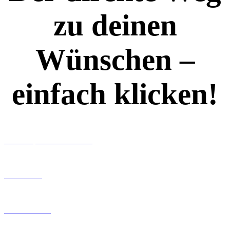
zu deinen
Wünschen –
einfach klicken!
Workshops rund ums Buch
Ghostwriting
Buch-Coaching