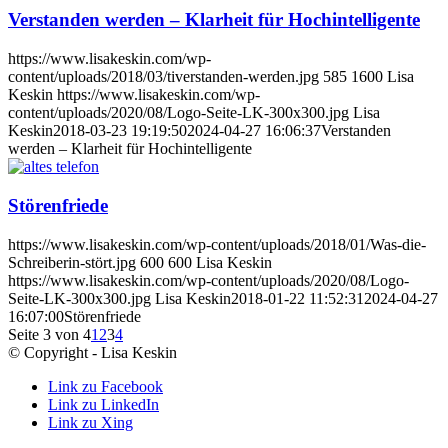
Verstanden werden – Klarheit für Hochintelligente
https://www.lisakeskin.com/wp-
content/uploads/2018/03/tiverstanden-werden.jpg
585
1600
Lisa
Keskin
https://www.lisakeskin.com/wp-
content/uploads/2020/08/Logo-Seite-LK-300x300.jpg
Lisa
Keskin
2018-03-23 19:19:50
2024-04-27 16:06:37
Verstanden
werden – Klarheit für Hochintelligente
Störenfriede
https://www.lisakeskin.com/wp-content/uploads/2018/01/Was-die-
Schreiberin-stört.jpg
600
600
Lisa Keskin
https://www.lisakeskin.com/wp-content/uploads/2020/08/Logo-
Seite-LK-300x300.jpg
Lisa Keskin
2018-01-22 11:52:31
2024-04-27
16:07:00
Störenfriede
Seite 3 von 4
1
2
3
4
© Copyright - Lisa Keskin
Link zu Facebook
Link zu LinkedIn
Link zu Xing