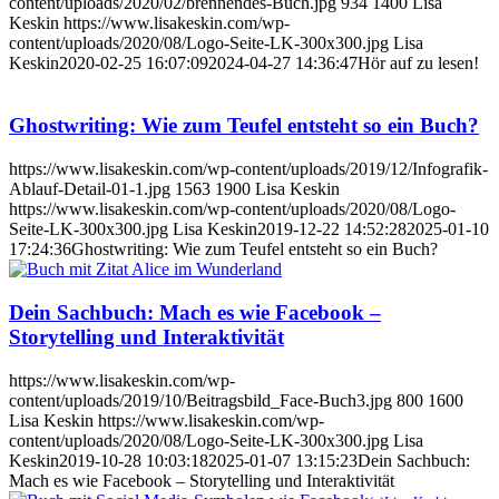
content/uploads/2020/02/brennendes-Buch.jpg
934
1400
Lisa
Keskin
https://www.lisakeskin.com/wp-
content/uploads/2020/08/Logo-Seite-LK-300x300.jpg
Lisa
Keskin
2020-02-25 16:07:09
2024-04-27 14:36:47
Hör auf zu lesen!
Ghostwriting: Wie zum Teufel entsteht so ein Buch?
https://www.lisakeskin.com/wp-content/uploads/2019/12/Infografik-
Ablauf-Detail-01-1.jpg
1563
1900
Lisa Keskin
https://www.lisakeskin.com/wp-content/uploads/2020/08/Logo-
Seite-LK-300x300.jpg
Lisa Keskin
2019-12-22 14:52:28
2025-01-10
17:24:36
Ghostwriting: Wie zum Teufel entsteht so ein Buch?
Dein Sachbuch: Mach es wie Facebook –
Storytelling und Interaktivität
https://www.lisakeskin.com/wp-
content/uploads/2019/10/Beitragsbild_Face-Buch3.jpg
800
1600
Lisa Keskin
https://www.lisakeskin.com/wp-
content/uploads/2020/08/Logo-Seite-LK-300x300.jpg
Lisa
Keskin
2019-10-28 10:03:18
2025-01-07 13:15:23
Dein Sachbuch:
Mach es wie Facebook – Storytelling und Interaktivität