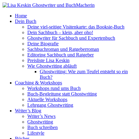
Home
Dein Buch
Deine viel-seitige Visitenkarte: das Booksie-Buch
Dein Sachbuch – klein, aber oho!
Ghostwriter für Sachbuch und Expertenbuch
Deine Biografie
Sachbuchroman und Ratgeberroman
Editoring Sachbuch und Ratgeber
Preisliste Lisa Keskin
Wie Ghostwriting abläuft
Ghostwriting: Wie zum Teufel entsteht so ein
Buch?
Coaching & Workshops
Workshops rund ums Buch
Buch-Begleitung statt Ghostwriting
Aktuelle Workshops
Lehrgang Ghostwriting
Writer’s Blog
Writer’s News
Ghostwriting
Buch schreiben
Lifestyle
Bücher