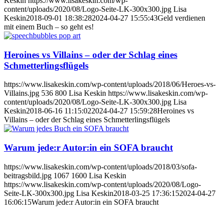
Keskin
https://www.lisakeskin.com/wp-
content/uploads/2020/08/Logo-Seite-LK-300x300.jpg
Lisa
Keskin
2018-09-01 18:38:28
2024-04-27 15:55:43
Geld verdienen
mit einem Buch – so geht es!
Heroines vs Villains – oder der Schlag eines
Schmetterlingsflügels
https://www.lisakeskin.com/wp-content/uploads/2018/06/Heroes-vs-
Villains.jpg
536
800
Lisa Keskin
https://www.lisakeskin.com/wp-
content/uploads/2020/08/Logo-Seite-LK-300x300.jpg
Lisa
Keskin
2018-06-16 11:15:02
2024-04-27 15:59:28
Heroines vs
Villains – oder der Schlag eines Schmetterlingsflügels
Warum jede:r Autor:in ein SOFA braucht
https://www.lisakeskin.com/wp-content/uploads/2018/03/sofa-
beitragsbild.jpg
1067
1600
Lisa Keskin
https://www.lisakeskin.com/wp-content/uploads/2020/08/Logo-
Seite-LK-300x300.jpg
Lisa Keskin
2018-03-25 17:36:15
2024-04-27
16:06:15
Warum jede:r Autor:in ein SOFA braucht