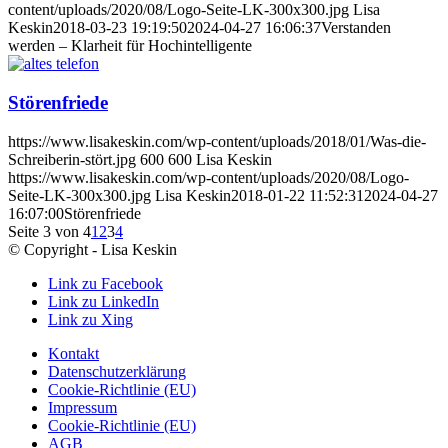
content/uploads/2020/08/Logo-Seite-LK-300x300.jpg
Lisa
Keskin
2018-03-23 19:19:50
2024-04-27 16:06:37
Verstanden
werden – Klarheit für Hochintelligente
Störenfriede
https://www.lisakeskin.com/wp-content/uploads/2018/01/Was-die-
Schreiberin-stört.jpg
600
600
Lisa Keskin
https://www.lisakeskin.com/wp-content/uploads/2020/08/Logo-
Seite-LK-300x300.jpg
Lisa Keskin
2018-01-22 11:52:31
2024-04-27
16:07:00
Störenfriede
Seite 3 von 4
1
2
3
4
© Copyright - Lisa Keskin
Link zu Facebook
Link zu LinkedIn
Link zu Xing
Kontakt
Datenschutzerklärung
Cookie-Richtlinie (EU)
Impressum
Cookie-Richtlinie (EU)
AGB