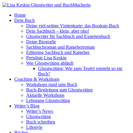
Home
Dein Buch
Deine viel-seitige Visitenkarte: das Booksie-Buch
Dein Sachbuch – klein, aber oho!
Ghostwriter für Sachbuch und Expertenbuch
Deine Biografie
Sachbuchroman und Ratgeberroman
Editoring Sachbuch und Ratgeber
Preisliste Lisa Keskin
Wie Ghostwriting abläuft
Ghostwriting: Wie zum Teufel entsteht so ein
Buch?
Coaching & Workshops
Workshops rund ums Buch
Buch-Begleitung statt Ghostwriting
Aktuelle Workshops
Lehrgang Ghostwriting
Writer’s Blog
Writer’s News
Ghostwriting
Buch schreiben
Lifestyle
Bücher