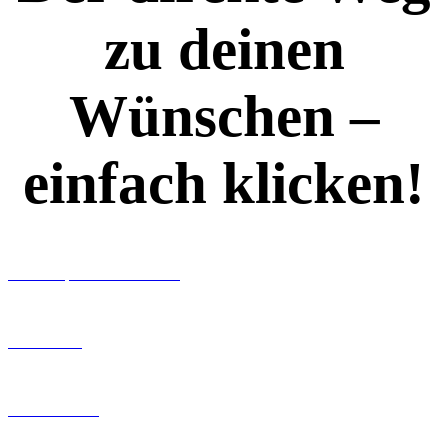
zu deinen
Wünschen –
einfach klicken!
Workshops rund ums Buch
Ghostwriting
Buch-Coaching