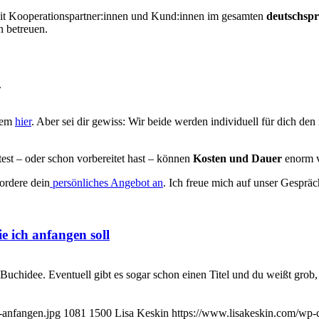
 mit Kooperationspartner:innen und Kund:innen im gesamten
deutschsp
n betreuen.
.
erem
hier
. Aber sei dir gewiss: Wir beide werden individuell für dich de
est – oder schon vorbereitet hast – können
Kosten und Dauer
enorm v
ordere dein
persönliches Angebot an
. Ich freue mich auf unser Gespräc
e ich anfangen soll
 Buchidee. Eventuell gibt es sogar schon einen Titel und du weißt grob
-anfangen.jpg
1081
1500
Lisa Keskin
https://www.lisakeskin.com/wp-