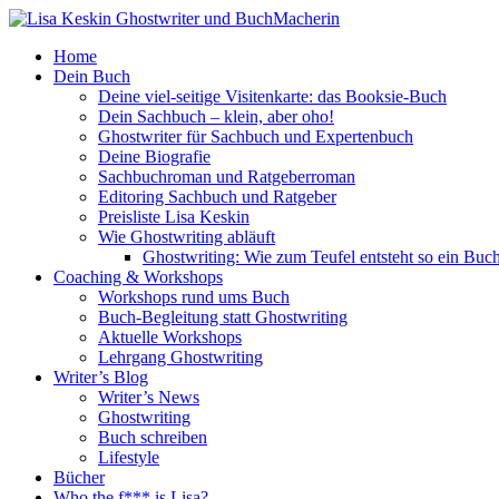
Home
Dein Buch
Deine viel-seitige Visitenkarte: das Booksie-Buch
Dein Sachbuch – klein, aber oho!
Ghostwriter für Sachbuch und Expertenbuch
Deine Biografie
Sachbuchroman und Ratgeberroman
Editoring Sachbuch und Ratgeber
Preisliste Lisa Keskin
Wie Ghostwriting abläuft
Ghostwriting: Wie zum Teufel entsteht so ein Buc
Coaching & Workshops
Workshops rund ums Buch
Buch-Begleitung statt Ghostwriting
Aktuelle Workshops
Lehrgang Ghostwriting
Writer’s Blog
Writer’s News
Ghostwriting
Buch schreiben
Lifestyle
Bücher
Who the f*** is Lisa?