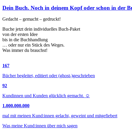
Dein Buch. Noch in deinem Kopf oder schon in der 
Gedacht – gemacht – gedruckt!
Buche jetzt dein individuelles Buch-Paket
von der ersten Idee
bis in die Buchhandlung
… oder nur ein Stück des Weges.
Was immer du brauchst!
167
Bücher begleitet, editiert oder (ghost-)geschrieben
92
Kundinnen und Kunden glücklich gemacht. ☺️
1
.
000
.
000
.
000
mal mit meinen Kund:innen gelacht, geweint und mitgefiebert
Was meine Kund:innen über mich sagen